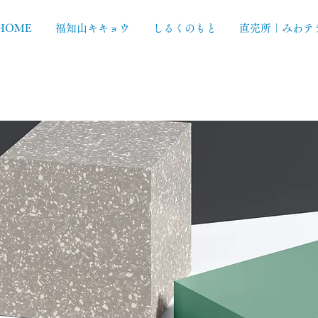
HOME
福知山キキョウ
しるくのもと
直売所｜みわテ