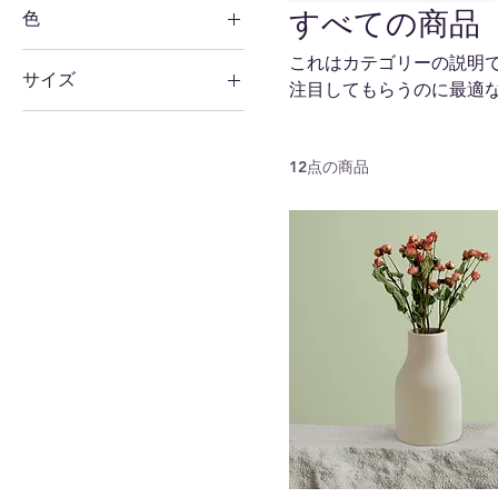
すべての商品
色
これはカテゴリーの説明
サイズ
注目してもらうのに最適
250 ml
500 ml
12点の商品
80 ml
Large
Medium
Small