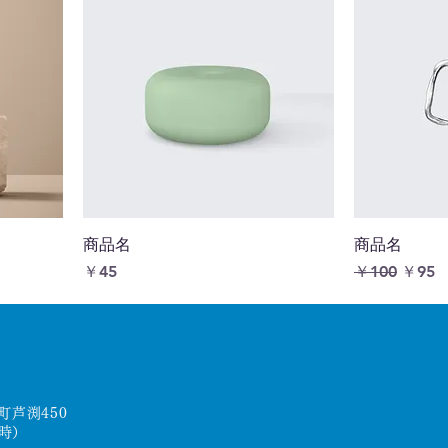
商品名
商品名
価格
通常価格
セール
￥45
￥100
￥95
a
町芦渕450
7時）